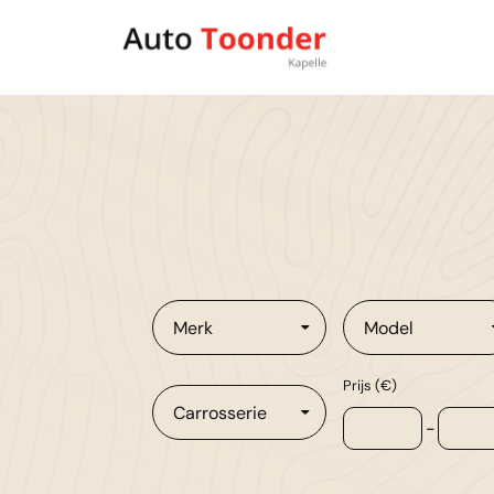
Merk
Model
Prijs (€)
Carrosserie
-