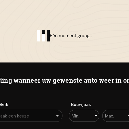
01
Al
Eén moment graag...
Bie
ing wanneer uw gewenste auto weer in on
Merk:
Bouwjaar: