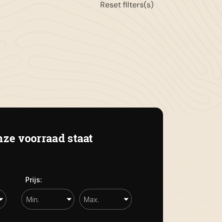
Reset filters(s)
13-343631
gemeen:
info@autotoonder.nl
zelingsestraat 50 4421 BT Kapelle
ze voorraad staat
Prijs: