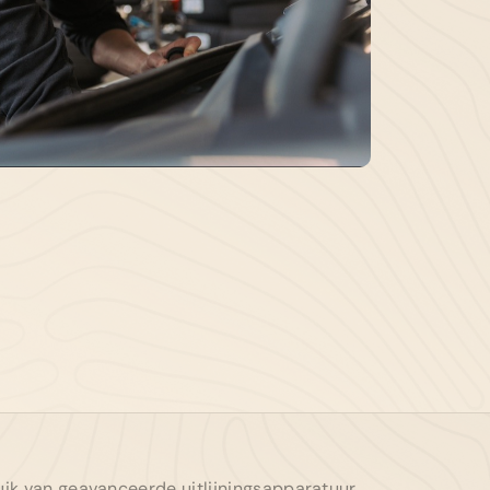
13-343631
gemeen:
info@autotoonder.nl
zelingsestraat 50 4421 BT Kapelle
ik van geavanceerde uitlijningsapparatuur