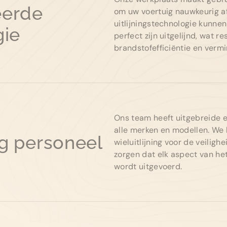
eerde
om uw voertuig nauwkeurig af
uitlijningstechnologie kunne
gie
perfect zijn uitgelijnd, wat r
brandstofefficiëntie en verm
Ons team heeft uitgebreide er
alle merken en modellen. We 
g personeel
wieluitlijning voor de veiligh
zorgen dat elk aspect van het
wordt uitgevoerd.