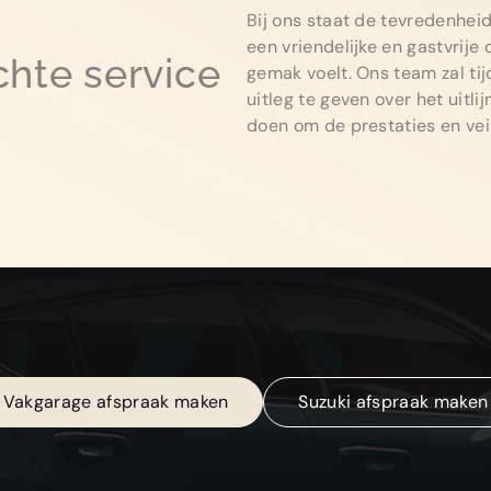
Bij ons staat de tevredenhei
een ​​vriendelijke en gastvrij
chte service
gemak voelt. Ons team zal t
uitleg te geven over het uitl
doen om de prestaties en vei
Vakgarage afspraak maken
Suzuki afspraak maken
Vakgarage afspraak maken
Suzuki afspraak maken