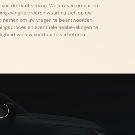
d van de klant voorop. We streven ernaar om
e omgeving te creëren waarin u zich op uw
ijd nemen om uw vragen te beantwoorden,
ijningsproces en eventuele aanbevelingen te
ligheid van uw voertuig te verbeteren.