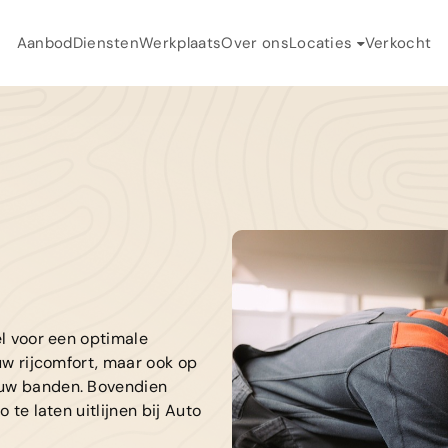
Aanbod
Diensten
Werkplaats
Over ons
Locaties
Verkocht
H
Auto Flikweert
A
Auto Landegent
D
W
O
el voor een optimale
V
 uw rijcomfort, maar ook op
 uw banden. Bovendien
 te laten uitlijnen bij Auto
C