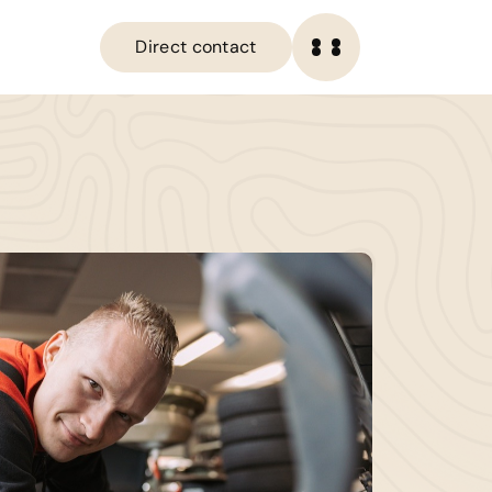
Direct contact
OME
Direct contact
ANBOD
IENSTEN
ERKPLAATS
VER ONS
ERKOCHT
ONTACT