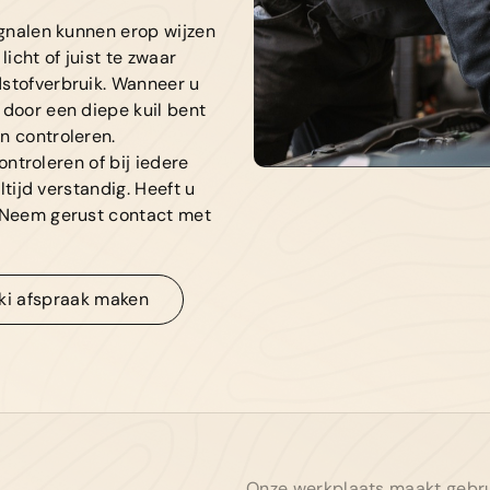
ignalen kunnen erop wijzen
01
icht of juist te zwaar
dstofverbruik. Wanneer u
Al
 door een diepe kuil bent
n controleren.
Bie
controleren of bij iedere
ltijd verstandig. Heeft u
? Neem gerust contact met
ki afspraak maken
ki afspraak maken
Onze werkplaats maakt gebru