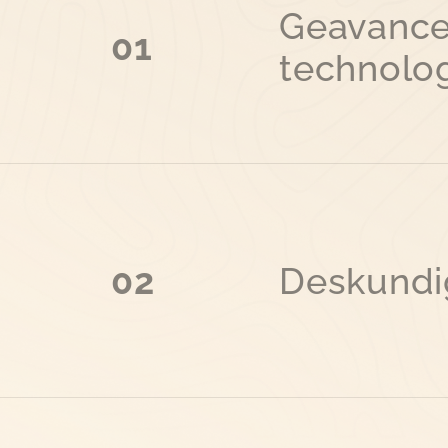
Geavanc
01
technolo
02
Deskundi