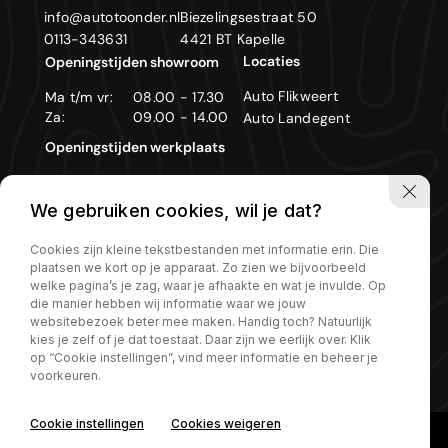
info@autotoonder.nl
Biezelingsestraat 50
0113-343631
4421 BT Kapelle
Locaties
Openingstijden showroom
Auto Flikweert
Ma t/m vr:
08.00 - 17.30
Za:
09.00 - 14.00
Auto Landegent
Openingstijden werkplaats
Ma t/m vr:
08.00 - 17.30
We gebruiken cookies, wil je dat?
Zon- en feestdagen gesloten
Cookies zijn kleine tekstbestanden met informatie erin. Die
plaatsen we kort op je apparaat. Zo zien we bijvoorbeeld
welke pagina’s je zag, waar je afhaakte en wat je invulde. Op
die manier hebben wij informatie waar we jouw
Privacy policy
websitebezoek beter mee maken. Handig toch? Natuurlijk
kies je zelf of je dat toestaat. Daar zijn we eerlijk over. Klik
op “Cookie instellingen”, vind meer informatie en beheer je
voorkeuren.
Cookie instellingen
Cookies weigeren