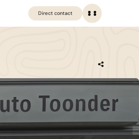
Direct contact
OME
Direct contact
ANBOD
IENSTEN
ERKPLAATS
VER ONS
ERKOCHT
ONTACT