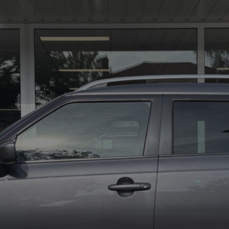
01
Al
Bie