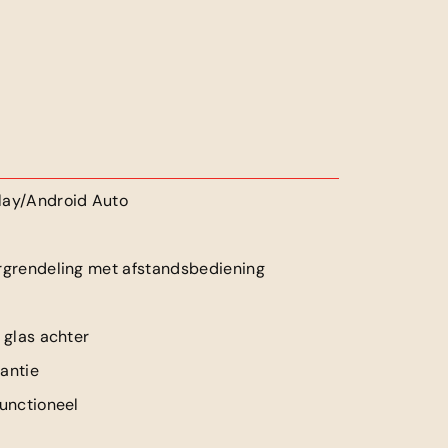
lay/Android Auto
rgrendeling met afstandsbediening
t glas achter
antie
functioneel