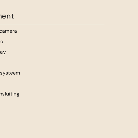
ment
jcamera
to
lay
 systeem
sluiting