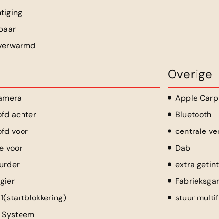
tiging
lbaar
 verwarmd
Overige
camera
Apple Carp
ofd achter
Bluetooth
ofd voor
centrale ve
e voor
Dab
urder
extra getin
gier
Fabrieksgar
1(startblokkering)
stuur multi
r Systeem