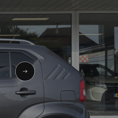
13-343631
gemeen:
info@autotoonder.nl
zelingsestraat 50 4421 BT Kapelle