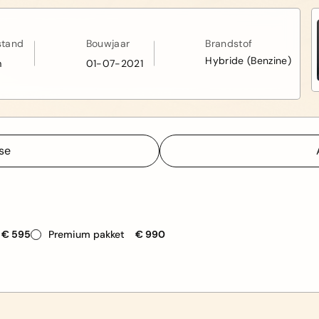
stand
Bouwjaar
Brandstof
Hybride (Benzine)
m
01-07-2021
sse
sse
€ 595
Premium pakket
€ 990