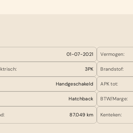
01-07-2021
Vermogen:
ktrisch:
3PK
Brandstof:
Handgeschakeld
APK tot:
Hatchback
BTW/Marge:
d:
87.049 km
Kenteken: