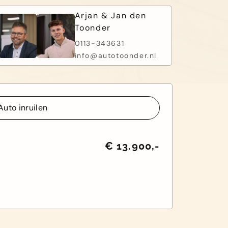
Arjan & Jan den
Toonder
0113-343631
info@autotoonder.nl
Auto inruilen
Auto inruilen
€ 13.900,-