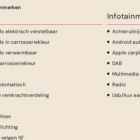
kenmerken
Infotain
s elektrisch verstelbaar
Achteruitri
s in carrosseriekleur
Android au
els verwarmbaar
Apple carp
arrosseriekleur
DAB
Multimedia
utomatisch
Radio
e remkrachtverdeling
Usb/Aux aan
chten
lichting
 velgen 16"