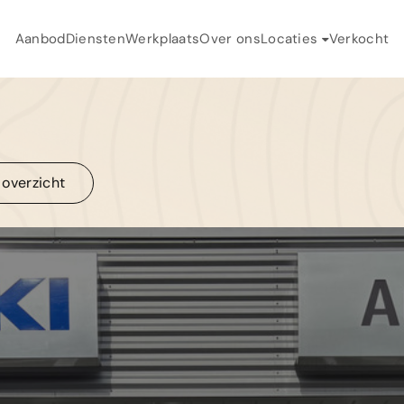
Aanbod
Diensten
Werkplaats
Over ons
Locaties
Verkocht
H
Auto Flikweert
A
Auto Landegent
D
 overzicht
W
 overzicht
O
V
C