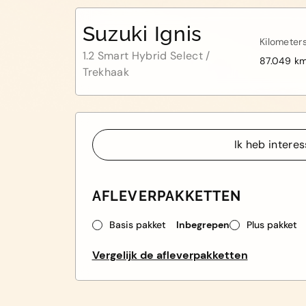
Suzuki Ignis
Kilometer
1.2 Smart Hybrid Select /
87.049 k
Trekhaak
Ik heb intere
Ik heb intere
AFLEVERPAKKETTEN
Basis pakket
Inbegrepen
Plus pakket
Vergelijk de afleverpakketten