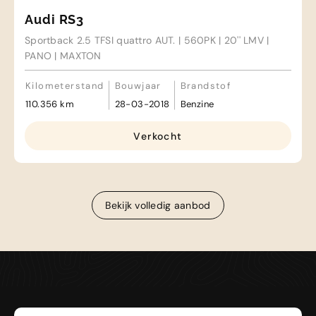
Audi RS3
Sportback 2.5 TFSI quattro AUT. | 560PK | 20'' LMV |
PANO | MAXTON
Kilometerstand
Bouwjaar
Brandstof
110.356 km
28-03-2018
Benzine
Verkocht
Bekijk volledig aanbod
Bekijk volledig aanbod