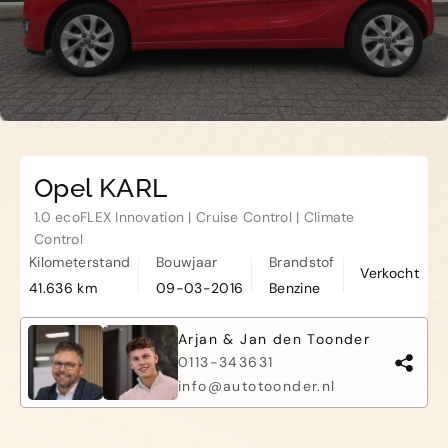
Kapelle
Biezelingsestraat 50 4421 BT
Kapelle
Opel KARL
1.0 ecoFLEX Innovation | Cruise Control | Climate
Control
Kilometerstand
Bouwjaar
Brandstof
Verkocht
41.636 km
09-03-2016
Benzine
Arjan & Jan den Toonder
0113-343631
info@autotoonder.nl