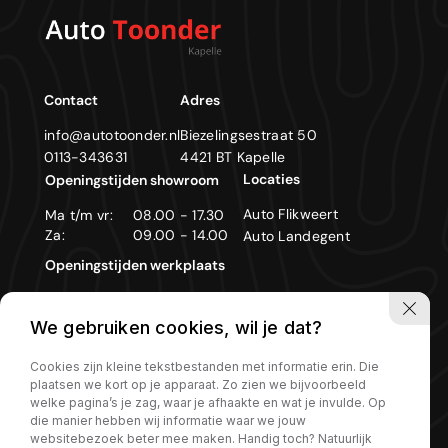
Contact
Adres
info@autotoonder.nl
Biezelingsestraat 50
0113-343631
4421 BT Kapelle
Locaties
Openingstijden showroom
Auto Flikweert
Ma t/m vr:
08.00 - 17.30
Za:
09.00 - 14.00
Auto Landegent
Openingstijden werkplaats
Ma t/m vr:
08.00 - 17.30
We gebruiken cookies, wil je dat?
Zon- en feestdagen gesloten
Cookies zijn kleine tekstbestanden met informatie erin. Die
plaatsen we kort op je apparaat. Zo zien we bijvoorbeeld
welke pagina’s je zag, waar je afhaakte en wat je invulde. Op
die manier hebben wij informatie waar we jouw
Privacy policy
websitebezoek beter mee maken. Handig toch? Natuurlijk