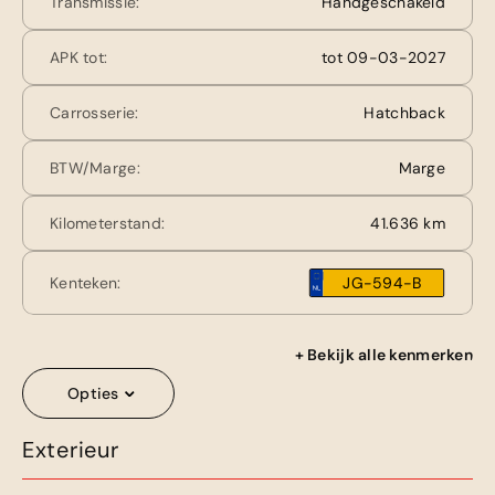
Transmissie:
Handgeschakeld
APK tot:
tot 09-03-2027
Carrosserie:
Hatchback
BTW/Marge:
Marge
Kilometerstand:
41.636 km
Kenteken:
JG-594-B
+ Bekijk alle kenmerken
Opties
Exterieur