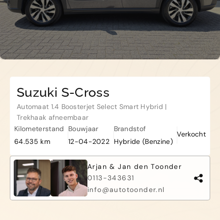
Kapelle
Biezelingsestraat 50 4421 BT
Kapelle
Suzuki S-Cross
Automaat 1.4 Boosterjet Select Smart Hybrid |
Trekhaak afneembaar
Kilometerstand
Bouwjaar
Brandstof
Verkocht
64.535 km
12-04-2022
Hybride (Benzine)
Arjan & Jan den Toonder
0113-343631
info@autotoonder.nl