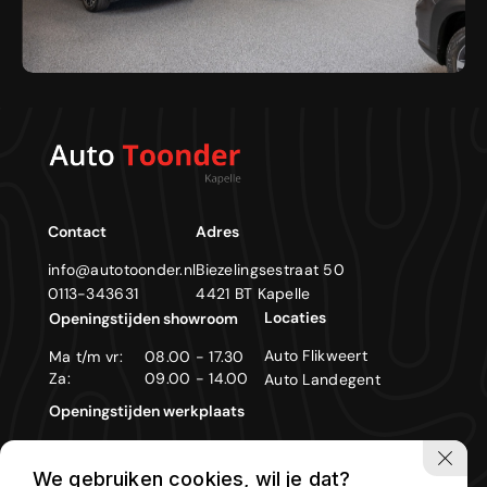
Contact
Adres
info@autotoonder.nl
Biezelingsestraat 50
0113-343631
4421 BT Kapelle
Locaties
Openingstijden showroom
Auto Flikweert
Ma t/m vr:
08.00 - 17.30
Za:
09.00 - 14.00
Auto Landegent
Openingstijden werkplaats
Ma t/m vr:
08.00 - 17.30
We gebruiken cookies, wil je dat?
Zon- en feestdagen gesloten