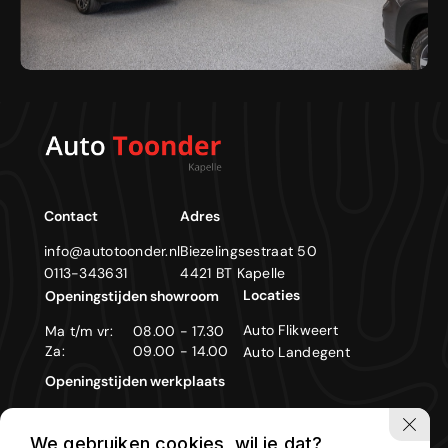
Contact
Adres
info@autotoonder.nl
Biezelingsestraat 50
0113-343631
4421 BT Kapelle
Locaties
Openingstijden showroom
Auto Flikweert
Ma t/m vr:
08.00 - 17.30
Za:
09.00 - 14.00
Auto Landegent
Openingstijden werkplaats
Ma t/m vr:
08.00 - 17.30
We gebruiken cookies, wil je dat?
Zon- en feestdagen gesloten