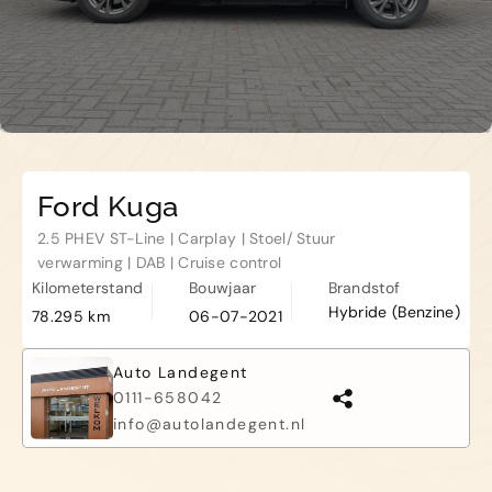
Kapelle
Biezelingsestraat 50 4421 BT
Kapelle
Ford Kuga
2.5 PHEV ST-Line | Carplay | Stoel/ Stuur
verwarming | DAB | Cruise control
Kilometerstand
Bouwjaar
Brandstof
Hybride (Benzine)
78.295 km
06-07-2021
Auto Landegent
0111-658042
info@autolandegent.nl