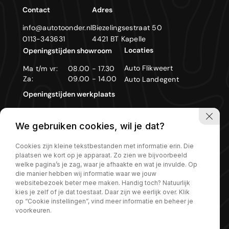
Contact
Adres
info@autotoonder.nl
Biezelingsestraat 50
0113-343631
4421 BT Kapelle
Locaties
Openingstijden showroom
Auto Flikweert
Ma t/m vr:
08.00 - 17.30
Za:
09.00 - 14.00
Auto Landegent
Openingstijden werkplaats
Ma t/m vr:
08.00 - 17.30
We gebruiken cookies, wil je dat?
Zon- en feestdagen gesloten
Cookies zijn kleine tekstbestanden met informatie erin. Die
plaatsen we kort op je apparaat. Zo zien we bijvoorbeeld
welke pagina’s je zag, waar je afhaakte en wat je invulde. Op
die manier hebben wij informatie waar we jouw
Privacy policy
websitebezoek beter mee maken. Handig toch? Natuurlijk
kies je zelf of je dat toestaat. Daar zijn we eerlijk over. Klik
op “Cookie instellingen”, vind meer informatie en beheer je
voorkeuren.