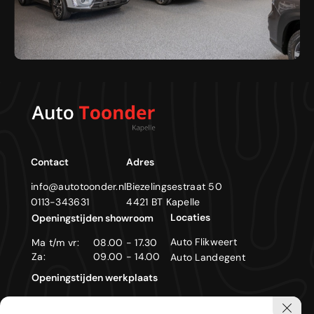
Contact
Adres
info@autotoonder.nl
Biezelingsestraat 50
0113-343631
4421 BT Kapelle
Locaties
Openingstijden showroom
Auto Flikweert
Ma t/m vr:
08.00 - 17.30
Za:
09.00 - 14.00
Auto Landegent
Openingstijden werkplaats
Ma t/m vr:
08.00 - 17.30