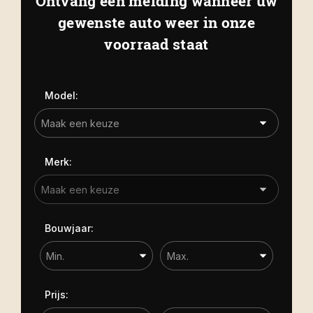
Ontvang een melding wanneer uw
Kapelle
Biezelingsestraat 50 4421 BT
gewenste auto weer in onze
Carrosserie
Kapelle
voorraad staat
Carrosserie
Prijs (€)
Model:
-
Kilometerstand
Merk:
-
Bouwjaar
Bouwjaar:
-
Sorteren op
Prijs: