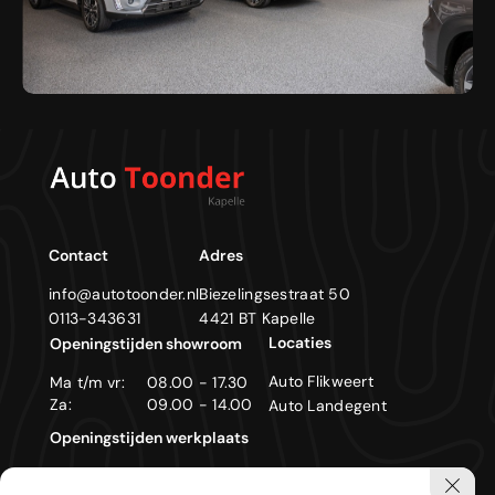
Contact
Adres
info@autotoonder.nl
Biezelingsestraat 50
0113-343631
4421 BT Kapelle
Locaties
Openingstijden showroom
Auto Flikweert
Ma t/m vr:
08.00 - 17.30
Za:
09.00 - 14.00
Auto Landegent
Openingstijden werkplaats
Ma t/m vr:
08.00 - 17.30