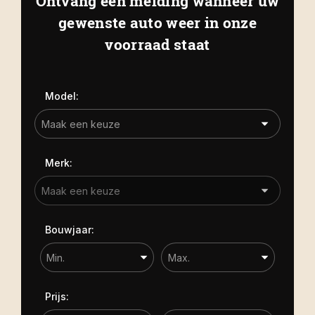
Ontvang een melding wanneer uw
Kapelle
Biezelingsestraat 50 4421 BT
gewenste auto weer in onze
Carrosserie
Kapelle
voorraad staat
Carrosserie
Prijs (€)
Model:
-
Kilometerstand
Merk:
-
Bouwjaar
Bouwjaar:
-
Sorteren op
Prijs: