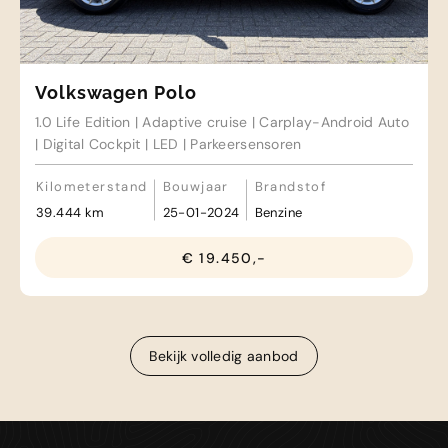
Volkswagen Polo
1.0 Life Edition | Adaptive cruise | Carplay-Android Auto
| Digital Cockpit | LED | Parkeersensoren
Kilometerstand
Bouwjaar
Brandstof
39.444 km
25-01-2024
Benzine
€ 19.450,-
Bekijk volledig aanbod
Bekijk volledig aanbod