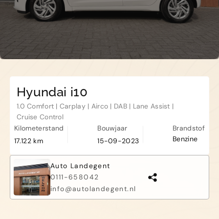
Kapelle
Biezelingsestraat 50 4421 BT
Kapelle
Hyundai i10
1.0 Comfort | Carplay | Airco | DAB | Lane Assist |
Cruise Control
Kilometerstand
Bouwjaar
Brandstof
Benzine
17.122 km
15-09-2023
Auto Landegent
0111-658042
info@autolandegent.nl