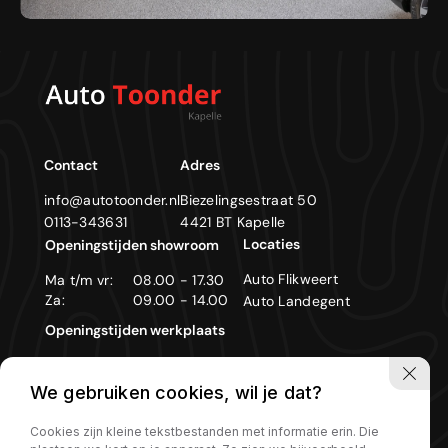
Contact
Adres
info@autotoonder.nl
Biezelingsestraat 50
0113-343631
4421 BT Kapelle
Locaties
Openingstijden showroom
Auto Flikweert
Ma t/m vr:
08.00 - 17.30
Za:
09.00 - 14.00
Auto Landegent
Openingstijden werkplaats
Ma t/m vr:
08.00 - 17.30
We gebruiken cookies, wil je dat?
Zon- en feestdagen gesloten
Cookies zijn kleine tekstbestanden met informatie erin. Die