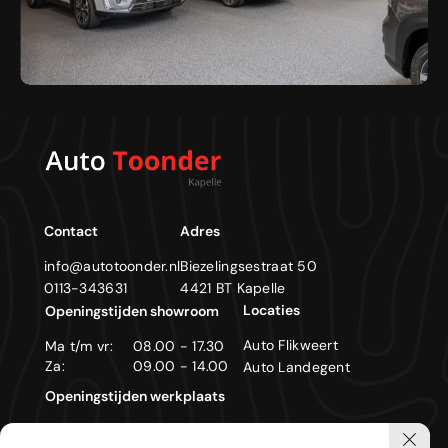
Contact
Adres
info@autotoonder.nl
Biezelingsestraat 50
0113-343631
4421 BT Kapelle
Locaties
Openingstijden showroom
Auto Flikweert
Ma t/m vr:
08.00 - 17.30
Za:
09.00 - 14.00
Auto Landegent
Openingstijden werkplaats
Ma t/m vr:
08.00 - 17.30