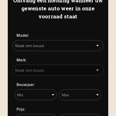
Ontvang een melding wanneer uw
Kapelle
Biezelingsestraat 50 4421 BT
gewenste auto weer in onze
Carrosserie
Kapelle
voorraad staat
Carrosserie
Prijs (€)
Model:
-
Kilometerstand
Merk:
-
Bouwjaar
Bouwjaar:
-
Sorteren op
Prijs: