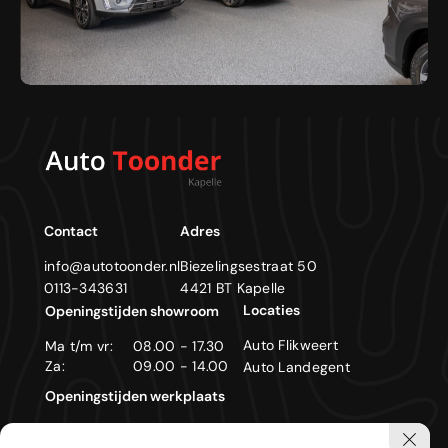
Contact
Adres
info@autotoonder.nl
Biezelingsestraat 50
0113-343631
4421 BT Kapelle
Locaties
Openingstijden showroom
Auto Flikweert
Ma t/m vr:
08.00 - 17.30
Za:
09.00 - 14.00
Auto Landegent
Openingstijden werkplaats
Ma t/m vr:
08.00 - 17.30