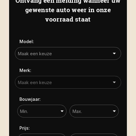
Ontvang een melding wanneer uw
Kapelle
Biezelingsestraat 50 4421 BT
gewenste auto weer in onze
Carrosserie
Kapelle
voorraad staat
Carrosserie
Prijs (€)
Model:
-
Kilometerstand
Merk:
-
Bouwjaar
Bouwjaar:
-
Sorteren op
Prijs: