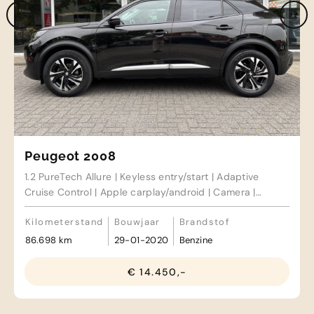
Peugeot 2008
1.2 PureTech Allure | Keyless entry/start | Adaptive
Cruise Control | Apple carplay/android | Camera |
Sensoren voor/achter
Kilometerstand
Bouwjaar
Brandstof
86.698 km
29-01-2020
Benzine
€ 14.450,-