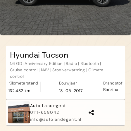
Kapelle
Biezelingsestraat 50 4421 BT
Kapelle
Hyundai Tucson
1.6 GDi Anniversary Edition | Radio | Bluetooth |
Cruise control | NAV | Stoelverwarming | Climate
control
Kilometerstand
Bouwjaar
Brandstof
Benzine
132.432 km
18-05-2017
Auto Landegent
0111-658042
info@autolandegent.nl