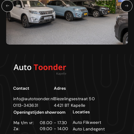
Contact
Adres
info@autotoonder.nl
Biezelingsestraat 50
0113-343631
4421 BT Kapelle
Locaties
Openingstijden showroom
Auto Flikweert
Ma t/m vr:
08.00 - 17.30
Za:
09.00 - 14.00
Auto Landegent