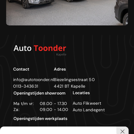
Contact
Adres
info@autotoonder.nl
Biezelingsestraat 50
0113-343631
4421 BT Kapelle
Locaties
Openingstijden showroom
Auto Flikweert
Ma t/m vr:
08.00 - 17.30
Za:
09.00 - 14.00
Auto Landegent
Openingstijden werkplaats
Ma t/m vr:
08.00 - 17.30