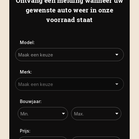
Ontvang een melding wanneer uw
Kapelle
Biezelingsestraat 50 4421 BT
gewenste auto weer in onze
Carrosserie
Kapelle
voorraad staat
Carrosserie
Prijs (€)
Model:
-
Kilometerstand
Merk:
-
Bouwjaar
Bouwjaar:
-
Sorteren op
Prijs: