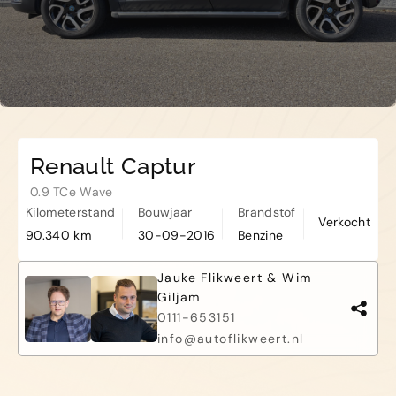
Kapelle
Biezelingsestraat 50 4421 BT
Kapelle
Renault Captur
0.9 TCe Wave
Kilometerstand
Bouwjaar
Brandstof
Verkocht
90.340 km
30-09-2016
Benzine
Jauke Flikweert & Wim
Giljam
0111-653151
info@autoflikweert.nl