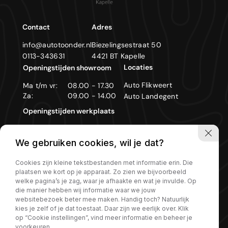
Contact
Adres
info@autotoonder.nl
Biezelingsestraat 50
0113-343631
4421 BT Kapelle
Locaties
Openingstijden showroom
Auto Flikweert
Ma t/m vr:
08.00 - 17.30
Za:
09.00 - 14.00
Auto Landegent
Openingstijden werkplaats
Ma t/m vr:
08.00 - 17.30
We gebruiken cookies, wil je dat?
Zon- en feestdagen gesloten
Cookies zijn kleine tekstbestanden met informatie erin. Die
plaatsen we kort op je apparaat. Zo zien we bijvoorbeeld
welke pagina’s je zag, waar je afhaakte en wat je invulde. Op
die manier hebben wij informatie waar we jouw
Privacy policy
websitebezoek beter mee maken. Handig toch? Natuurlijk
kies je zelf of je dat toestaat. Daar zijn we eerlijk over. Klik
op “Cookie instellingen”, vind meer informatie en beheer je
voorkeuren.