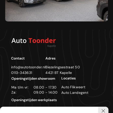
Contact
Adres
info@autotoonder.nl
Biezelingsestraat 50
0113-343631
4421 BT Kapelle
Locaties
Openingstijden showroom
Auto Flikweert
Ma t/m vr:
08.00 - 17.30
Za:
09.00 - 14.00
Auto Landegent
Openingstijden werkplaats
Ma t/m vr:
08.00 - 17.30