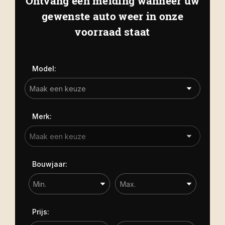
Ontvang een melding wanneer uw
Kapelle
Biezelingsestraat 50 4421 BT
gewenste auto weer in onze
Carrosserie
Kapelle
voorraad staat
Carrosserie
Prijs (€)
Model:
-
Kilometerstand
Merk:
-
Bouwjaar
Bouwjaar:
-
Sorteren op
Prijs: