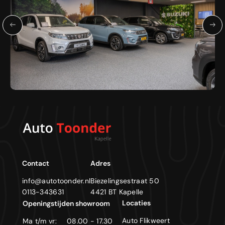
Contact
Adres
info@autotoonder.nl
Biezelingsestraat 50
0113-343631
4421 BT Kapelle
Locaties
Openingstijden showroom
Auto Flikweert
Ma t/m vr:
08.00 - 17.30