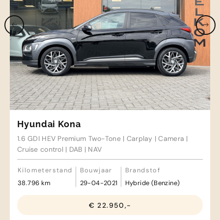
Hyundai Kona
1.6 GDI HEV Premium Two-Tone | Carplay | Camera |
Cruise control | DAB | NAV
Kilometerstand
Bouwjaar
Brandstof
38.796 km
29-04-2021
Hybride (Benzine)
€ 22.950,-