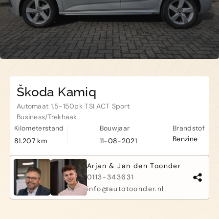
Kapelle
Biezelingsestraat 50 4421 BT
Kapelle
Škoda Kamiq
Automaat 1.5-150pk TSI ACT Sport
Business/Trekhaak
Kilometerstand
Bouwjaar
Brandstof
Benzine
81.207 km
11-08-2021
Arjan & Jan den Toonder
0113-343631
info@autotoonder.nl