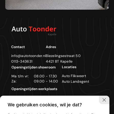
Contact
Adres
info@autotoonder.nl
Biezelingsestraat 50
0113-343631
4421 BT Kapelle
Locaties
Openingstijden showroom
Auto Flikweert
Ma t/m vr:
08.00 - 17.30
Za:
09.00 - 14.00
Auto Landegent
Openingstijden werkplaats
Ma t/m vr:
08.00 - 17.30
We gebruiken cookies, wil je dat?
Zon- en feestdagen gesloten