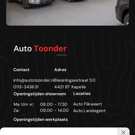
Contact
Adres
info@autotoonder.nl
Biezelingsestraat 50
0113-343631
4421 BT Kapelle
Locaties
Openingstijden showroom
Auto Flikweert
Ma t/m vr:
08.00 - 17.30
Za:
09.00 - 14.00
Auto Landegent
Openingstijden werkplaats
Ma t/m vr:
08.00 - 17.30