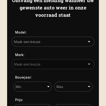
Ontvang een melding wanneer uw
Kapelle
Biezelingsestraat 50 4421 BT
gewenste auto weer in onze
Carrosserie
Kapelle
voorraad staat
Carrosserie
Prijs (€)
Model:
-
Kilometerstand
Merk:
-
Bouwjaar
Bouwjaar:
-
Sorteren op
Prijs: