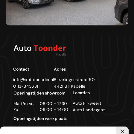
Contact
Adres
info@autotoonder.nl
Biezelingsestraat 50
0113-343631
4421 BT Kapelle
Locaties
Openingstijden showroom
Auto Flikweert
Ma t/m vr:
08.00 - 17.30
Za:
09.00 - 14.00
Auto Landegent
Openingstijden werkplaats
Ma t/m vr:
08.00 - 17.30