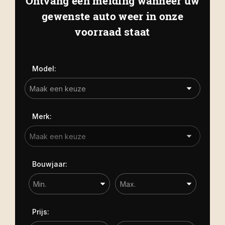
Ontvang een melding wanneer uw
Kapelle
Biezelingsestraat 50 4421 BT
gewenste auto weer in onze
Carrosserie
Kapelle
voorraad staat
Carrosserie
Prijs (€)
Model:
-
Kilometerstand
Merk:
-
Bouwjaar
Bouwjaar:
-
Sorteren op
Prijs: