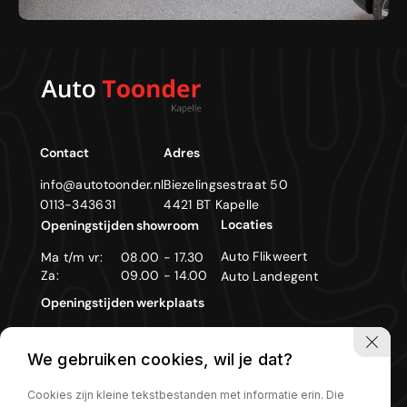
Contact
Adres
info@autotoonder.nl
Biezelingsestraat 50
0113-343631
4421 BT Kapelle
Locaties
Openingstijden showroom
Auto Flikweert
Ma t/m vr:
08.00 - 17.30
Za:
09.00 - 14.00
Auto Landegent
Openingstijden werkplaats
Ma t/m vr:
08.00 - 17.30
We gebruiken cookies, wil je dat?
Zon- en feestdagen gesloten
Cookies zijn kleine tekstbestanden met informatie erin. Die