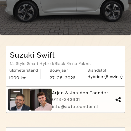
Kapelle
Biezelingsestraat 50 4421 BT
Kapelle
Suzuki Swift
1.2 Style Smart Hybrid/Black Rhino Pakket
Kilometerstand
Bouwjaar
Brandstof
Hybride (Benzine)
1.000 km
27-05-2026
Arjan & Jan den Toonder
0113-343631
info@autotoonder.nl