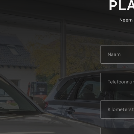
PL
Neem g