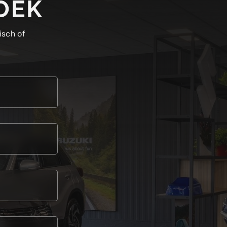
OEK
isch of