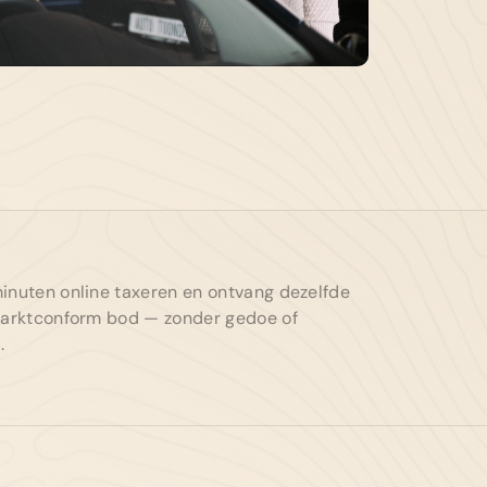
13-343631
gemeen:
info@autotoonder.nl
zelingsestraat 50 4421 BT Kapelle
inuten online taxeren en ontvang dezelfde
 marktconform bod — zonder gedoe of
.