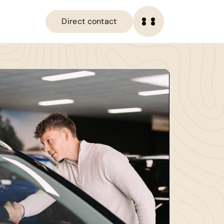
Direct contact
OME
Direct contact
ANBOD
IENSTEN
ERKPLAATS
VER ONS
ERKOCHT
ONTACT