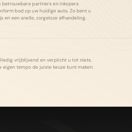
n betrouwbare partners en inkopers
onform bod op uw huidige auto. Zo bent u
js en een snelle, zorgeloze afhandeling.
ledig vrijblijvend en verplicht u tot niets.
uw eigen tempo de juiste keuze kunt maken.