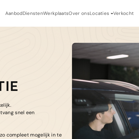
Aanbod
Diensten
Werkplaats
Over ons
Locaties
Verkocht
H
Auto Flikweert
A
Auto Landegent
D
W
TIE
O
lijk.
V
ntvang snel een
C
zo compleet mogelijk in te