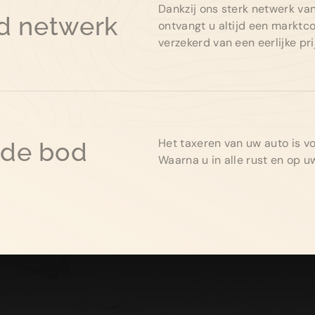
Dankzij ons sterk netwerk va
d netwerk
ontvangt u altijd een marktc
verzekerd van een eerlijke pri
Het taxeren van uw auto is vol
ende bod
Waarna u in alle rust en op 