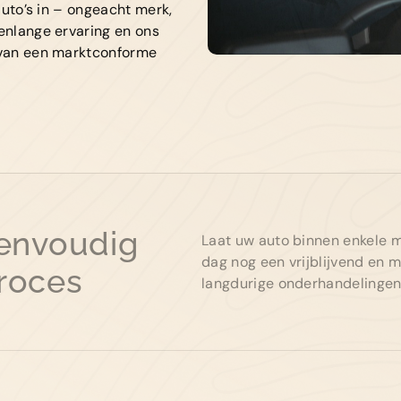
 auto’s in – ongeacht merk,
renlange ervaring en ons
01
d van een marktconforme
Al
Bie
eenvoudig
Laat uw auto binnen enkele m
dag nog een vrijblijvend en
roces
langdurige onderhandelingen