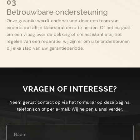
03
Betrouwbare ondersteuning
Onze garantie wordt ondersteund door een team van
experts dat altijd klaarstaat om u te helpen. Of het nu gaat
om een vraag over de dekking of om assistentie bij het
regelen van een reparatie, wij zijn er om u te ondersteunen
bij elke stap van uw garantieperiode.
VRAGEN OF INTERESSE?
Neem gerust contact op via het formulier op deze pagina,
telefonisch of per e-mail. Wij helpen u snel verder.