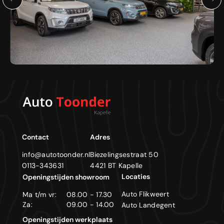
Contact
Adres
info@autotoonder.nl
Biezelingsestraat 50
0113-343631
4421 BT Kapelle
Locaties
Openingstijden showroom
Auto Flikweert
Ma t/m vr:
08.00 - 17.30
Za:
09.00 - 14.00
Auto Landegent
Openingstijden werkplaats